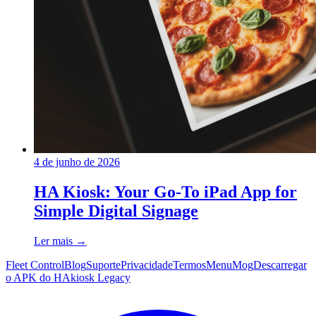
4 de junho de 2026
HA Kiosk: Your Go-To iPad App for
Simple Digital Signage
Ler mais
→
Fleet Control
Blog
Suporte
Privacidade
Termos
MenuMog
Descarregar
o APK do HAkiosk
Legacy